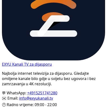
EXYU
Kanali
TV za dijasporu
Najbolja internet televizija za dijasporu. Gledajte
omiljene kanale bilo gdje u svijetu bez ugovora i bez
zamrzavanja u 4K rezoluciji.
💬
WhatsApp:
+4915251741280
✉️
Email:
info@exyukanali.tv
🕐
Radno vrijeme: 09:00 - 22:00