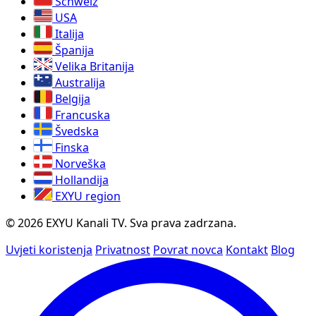
Schweiz
USA
Italija
Španija
Velika Britanija
Australija
Belgija
Francuska
Švedska
Finska
Norveška
Hollandija
EXYU region
© 2026 EXYU Kanali TV. Sva prava zadrzana.
Uvjeti koristenja
Privatnost
Povrat novca
Kontakt
Blog